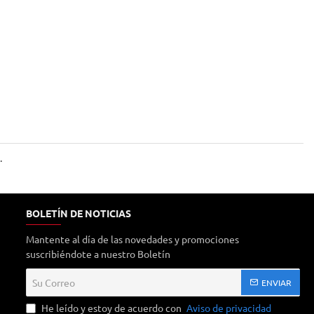
.
BOLETÍN DE NOTICIAS
Mantente al día de las novedades y promociones
suscribiéndote a nuestro Boletín
Su
ENVIAR
Correo
He leído y estoy de acuerdo con
Aviso de privacidad