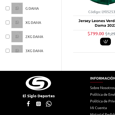
G DAMA
Código:
LY0525
Jersey Leones Ver
XG DAMA
Dama 202
$799.00
$1,2
2XG DAMA
3XG DAMA
INFORMACIÓ
Sobre Nosotros
Política de Env
El Siglo Deportes
Política de Pri
Mi Cuenta
Historial Pedid