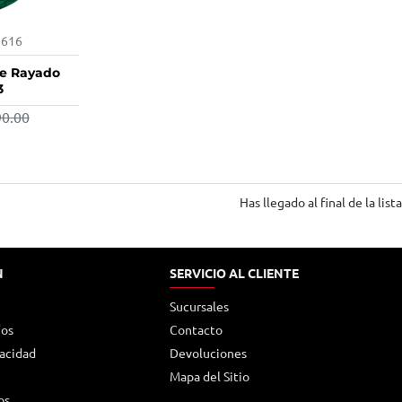
3616
-38%
de Rayado
3
90.00
Has llegado al final de la lista
N
SERVICIO AL CLIENTE
Sucursales
íos
Contacto
vacidad
Devoluciones
Mapa del Sitio
os