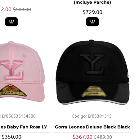
(Incluye Parche)
42.00
$589.00
$729.00
:
LY056535154500
Código:
LY03301515
-25%
nes Baby Fan Rosa LY
Gorra Leones Deluxe Black Black
$350.00
$367.00
$489.00