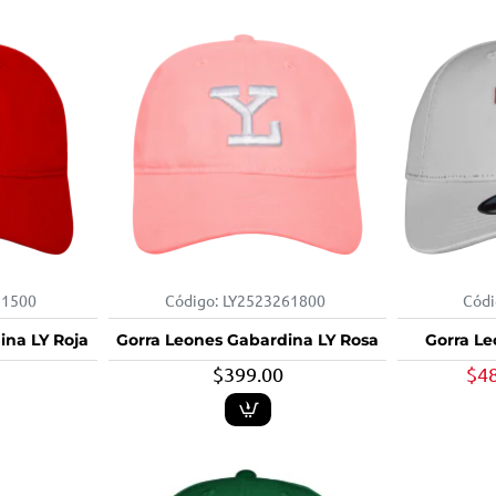
51500
Código:
LY2523261800
Códi
ina LY Roja
Gorra Leones Gabardina LY Rosa
Gorra Le
$399.00
$4