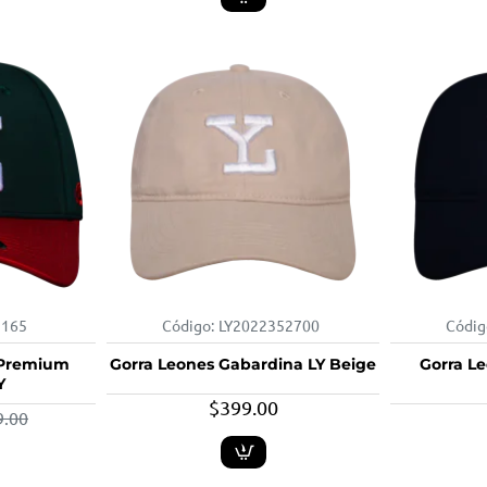
9165
Código:
LY2022352700
Códig
-25%
 Premium
Gorra Leones Gabardina LY Beige
Gorra L
Y
$399.00
9.00