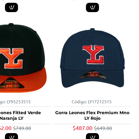
go:
LY95253515
Código:
LY17212515
-25%
-25%
eones Fitted Verde
Gorra Leones Flex Premium Mno
Naranja LY
LY Rojo
62.00
$487.00
$749.00
$649.00