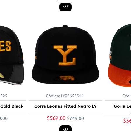
1525
Código:
LY02652516
Códi
-25%
-25%
 Gold Black
Gorra Leones Fitted Negro LY
Gorra L
$562.00
9.00
$749.00
$5