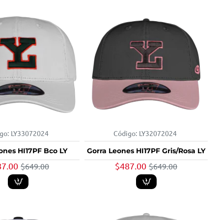
go:
LY33072024
Código:
LY32072024
-25%
-25%
ones HI17PF Bco LY
Gorra Leones HI17PF Gris/Rosa LY
87.00
$487.00
$649.00
$649.00