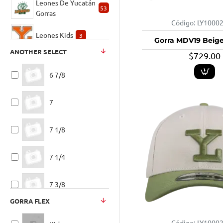
Leones De Yucatán
53
Gorras
Código:
LY1000
Leones Kids
3
Gorra MDV19 Beige
ANOTHER SELECT
$729.00
6 7/8
7
7 1/8
7 1/4
7 3/8
GORRA FLEX
7 1/2
Código:
LY1000