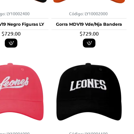
go:
LY10002400
Código:
LY10002000
19 Negro Figuras LY
Gorra MDV19 Vde/Nja Bandera
$729.00
$729.00
go:
LY10001000
Código:
LY10001100