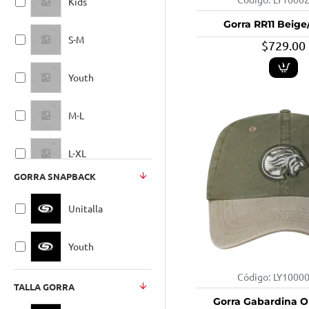
Kids
7 5/8
Gorra RR11 Beige
S-M
$729.00
7 3/4
Youth
M-L
L-XL
GORRA SNAPBACK
Kids-Youth
Unitalla
S-XL
Youth
L-XL
Código:
LY1000
TALLA GORRA
Gorra Gabardina O
Unitalla