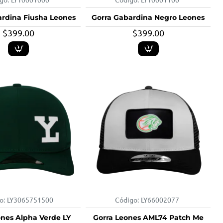
ardina Fiusha Leones
Gorra Gabardina Negro Leones
$399.00
$399.00
o:
LY3065751500
Código:
LY66002077
-25%
ones Alpha Verde LY
Gorra Leones AML74 Patch Me