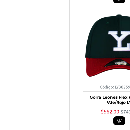
Código:
LY3025
Gorra Leones Flex
Vde/Rojo L
$562.00
$74