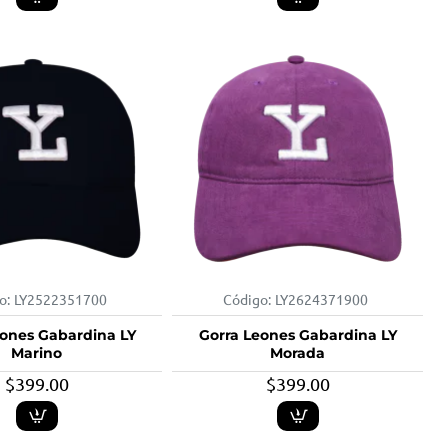
o:
LY2522351700
Código:
LY2624371900
eones Gabardina LY
Gorra Leones Gabardina LY
Marino
Morada
$399.00
$399.00