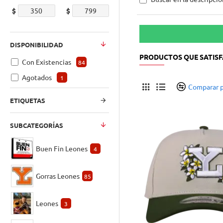
$
$
DISPONIBILIDAD
PRODUCTOS QUE SATISF
Con Existencias
84
Agotados
1
Comparar 
ETIQUETAS
SUBCATEGORÍAS
Buen Fin Leones
4
Gorras Leones
85
Leones
3