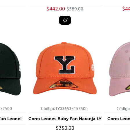
$442.00
$4
$589.00
152500
Código:
LY036535153500
Código
Fan Leonel
Gorra Leones Baby Fan Naranja LY
Gorra Leo
$350.00