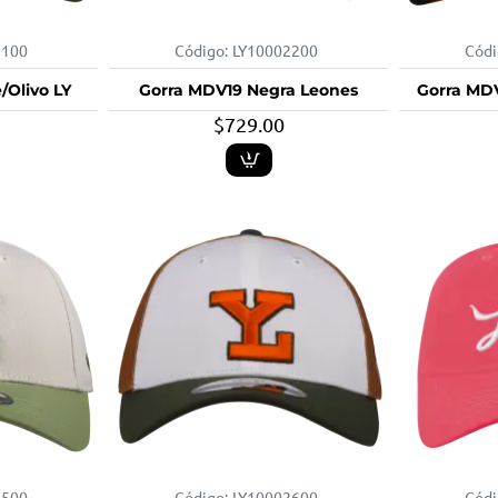
2100
Código:
LY10002200
Códi
/Olivo LY
Gorra MDV19 Negra Leones
Gorra MDV
$729.00
2500
Código:
LY10002600
Códi