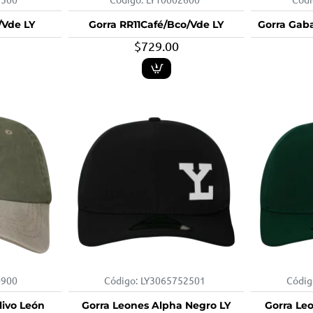
/Vde LY
Gorra RR11Café/Bco/Vde LY
Gorra Gab
$729.00
0900
Código:
LY3065752501
Códig
-25%
livo León
Gorra Leones Alpha Negro LY
Gorra Le