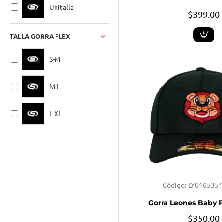
Unitalla
$399.00
TALLA GORRA FLEX
S-M
M-L
L-XL
Código:
LY016535
Gorra Leones Baby 
$350.00