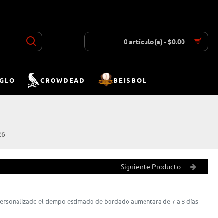
INICIAR SESIÓN
REGISTRAR
LISTA DESEOS
COMPARAR
0 artículo(s) - $0.00
IGLO
CROWDEAD
BEISBOL
26
Siguiente Producto
 personalizado el tiempo estimado de bordado aumentara de 7 a 8 días