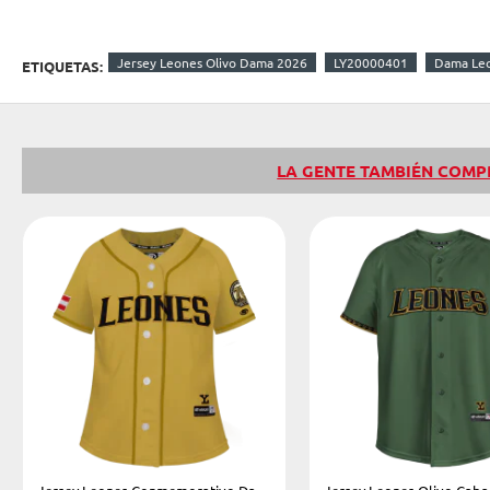
Jersey Leones Olivo Dama 2026
LY20000401
Dama Le
ETIQUETAS:
LA GENTE TAMBIÉN COM