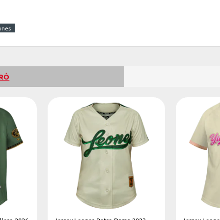
ones
PRÓ