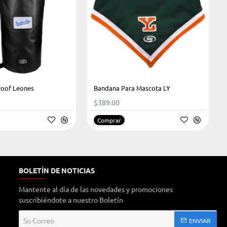
roof Leones
Bandana Para Mascota LY
$389.00
Comprar
BOLETÍN DE NOTICIAS
Mantente al día de las novedades y promociones
suscribiéndote a nuestro Boletín
Su
ENVIAR
Correo