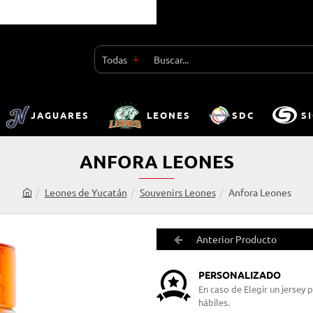
Todas
Buscar...
JAGUARES
LEONES
SDC
S
ANFORA LEONES
Leones de Yucatán
Souvenirs Leones
Anfora Leones
h
o
m
Anterior Producto
e
PERSONALIZADO
En caso de Elegir un jersey
hábiles.