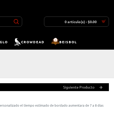
INICIAR SESIÓN
REGISTRAR
LISTA DESEOS
COMPARAR
0 artículo(s) - $0.00
IGLO
CROWDEAD
BEISBOL
Siguiente Producto
 personalizado el tiempo estimado de bordado aumentara de 7 a 8 días