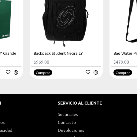
LY Grande
Backpack Student Negra LY
Bag Water P
$969.00
$479.00
Comprar
Comprar
N
SERVICIO AL CLIENTE
Sucursales
íos
Contacto
vacidad
Devoluciones