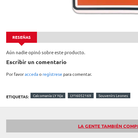
RESEÑAS
Aún nadie opinó sobre este producto.
Escribir un comentario
Por favor
acceda
o
regístrese
para comentar.
Calcomanía LY Nja
LY16052169
Souvenirs Leones
ETIQUETAS:
LA GENTE TAMBIÉN COM