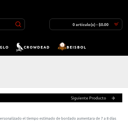
INICIAR SESIÓN
REGISTRAR
LISTA DESEOS
COMPARAR
0 artículo(s) - $0.00
IGLO
CROWDEAD
BEISBOL
Siguiente Producto
 personalizado el tiempo estimado de bordado aumentara de 7 a 8 días