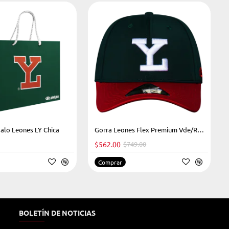
alo Leones LY Chica
-25%
Gorra Leones Flex Premium Vde/Rojo LY
$562.00
$749.00
Comprar
BOLETÍN DE NOTICIAS