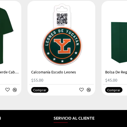
Playera Leones Bandera Verde Caballero Oversize
Calcomanía Escudo Leones
Bolsa De Reg
$55.00
$45.00
Comprar
Comprar
N
SERVICIO AL CLIENTE