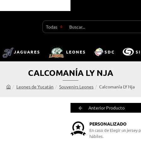
Todas
Buscar...
JAGUARES
LEONES
SDC
S
CALCOMANÍA LY NJA
Leones de Yucatán
Souvenirs Leones
Calcomanía LY Nja
h
o
m
Anterior Producto
e
PERSONALIZADO
En caso de Elegir un jersey
hábiles.