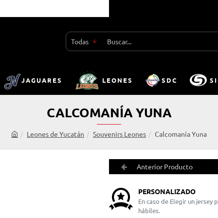
Todas
Buscar...
JAGUARES
LEONES
SDC
S
CALCOMANÍA YUNA
Leones de Yucatán
Souvenirs Leones
Calcomanía Yuna
h
o
m
Anterior Producto
e
PERSONALIZADO
En caso de Elegir un jersey
hábiles.