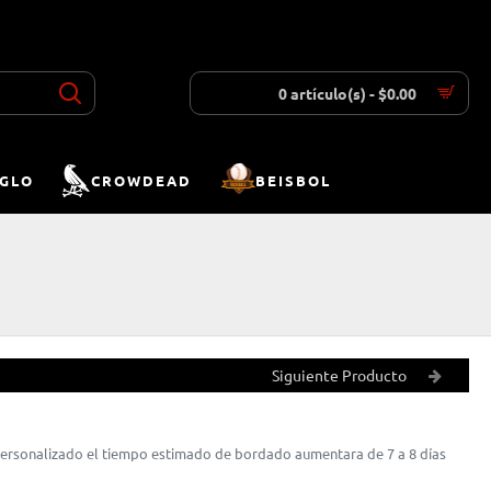
INICIAR SESIÓN
REGISTRAR
LISTA DESEOS
COMPARAR
0 artículo(s) - $0.00
IGLO
CROWDEAD
BEISBOL
Siguiente Producto
 personalizado el tiempo estimado de bordado aumentara de 7 a 8 días