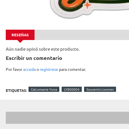
RESEÑAS
Aún nadie opinó sobre este producto.
Escribir un comentario
Por favor
acceda
o
regístrese
para comentar.
Calcomanía Yuna
LY800004
Souvenirs Leones
ETIQUETAS: