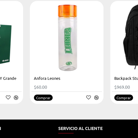
LY Grande
Anfora Leones
Backpack St
$60.00
$969.00
Comprar
Comprar
N
SERVICIO AL CLIENTE