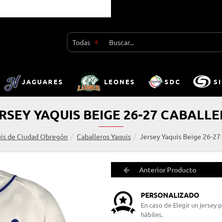
Todas
Buscar...
JAGUARES
LEONES
SDC
S
RSEY YAQUIS BEIGE 26-27 CABALL
is de Ciudad Obregón
Caballeros Yaquis
Jersey Yaquis Beige 26-27
Anterior Producto
PERSONALIZADO
En caso de Elegir un jersey
hábiles.