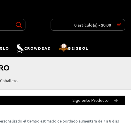
INICIAR SESIÓN
REGISTRAR
LISTA DESEOS
COMPARAR
0 artículo(s) - $0.00
IGLO
CROWDEAD
BEISBOL
ERO
 Caballero
Siguiente Producto
 personalizado el tiempo estimado de bordado aumentara de 7 a 8 días