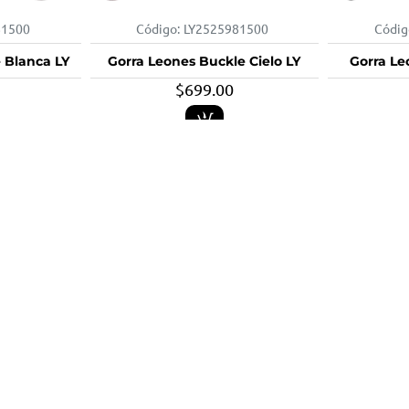
81500
Código:
LY2525981500
Códig
 Blanca LY
Gorra Leones Buckle Cielo LY
Gorra Le
$699.00
81500
Código:
LY3425981500
Códig