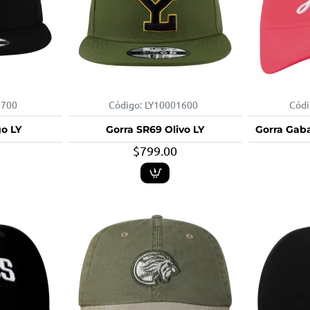
1700
Código:
LY10001600
Códi
o LY
Gorra SR69 Olivo LY
Gorra Gab
$799.00