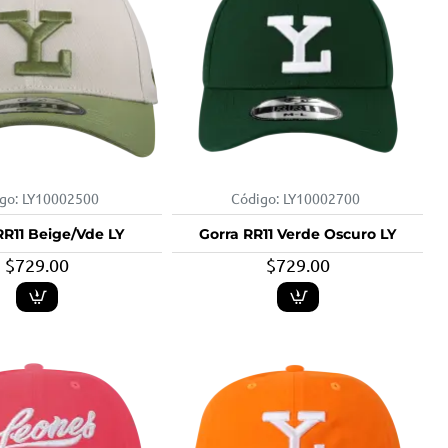
go:
LY10002500
Código:
LY10002700
RR11 Beige/Vde LY
Gorra RR11 Verde Oscuro LY
$729.00
$729.00