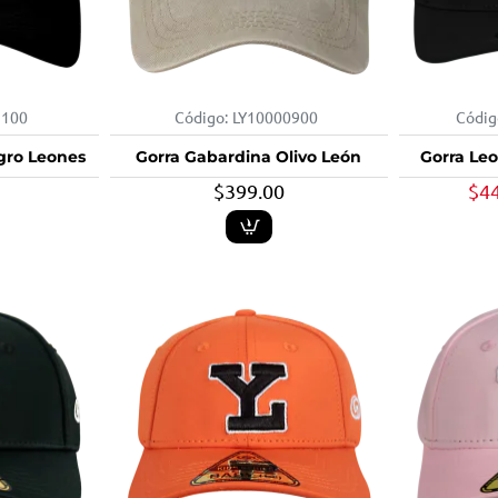
1100
Código:
LY10000900
Códig
gro Leones
Gorra Gabardina Olivo León
Gorra Le
$399.00
$4