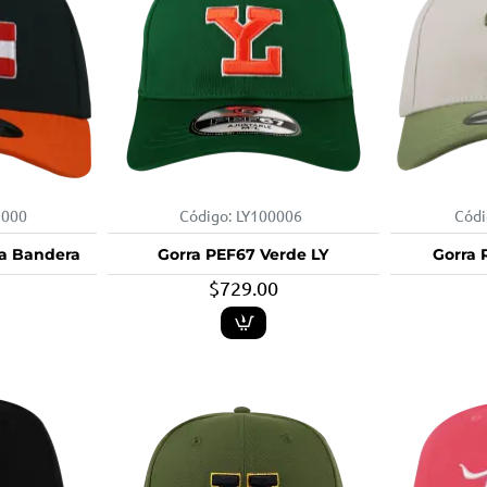
2000
Código:
LY100006
Códi
ja Bandera
Gorra PEF67 Verde LY
Gorra 
$729.00