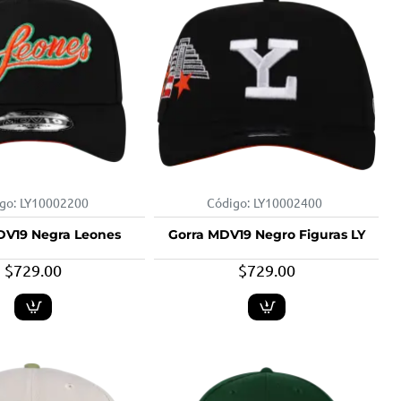
go:
LY10002200
Código:
LY10002400
DV19 Negra Leones
Gorra MDV19 Negro Figuras LY
$729.00
$729.00