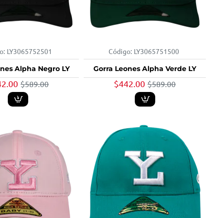
o:
LY3065752501
Código:
LY3065751500
-25%
-25%
ones Alpha Negro LY
Gorra Leones Alpha Verde LY
42.00
$442.00
$589.00
$589.00