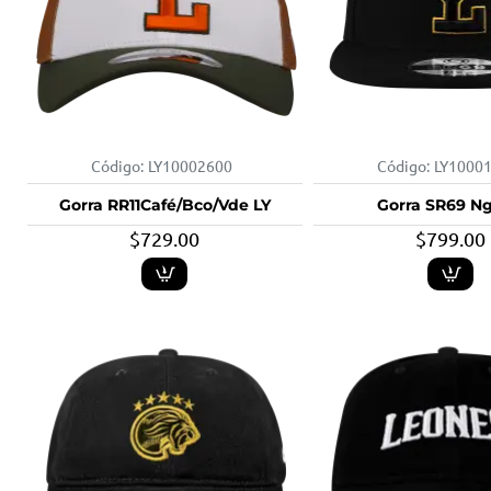
Código:
LY10002600
Código:
LY1000
Gorra RR11Café/Bco/Vde LY
Gorra SR69 Ng
$729.00
$799.00