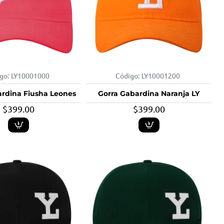
go:
LY10001000
Código:
LY10001200
ardina Fiusha Leones
Gorra Gabardina Naranja LY
$399.00
$399.00