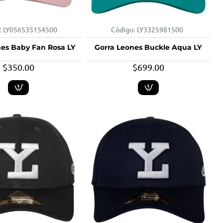
:
LY056535154500
Código:
LY3325981500
nes Baby Fan Rosa LY
Gorra Leones Buckle Aqua LY
$350.00
$699.00