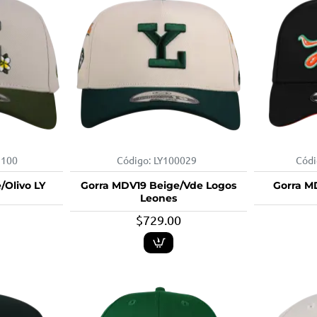
2100
Código:
LY100029
Códi
/Olivo LY
Gorra MDV19 Beige/Vde Logos
Gorra M
Leones
$729.00