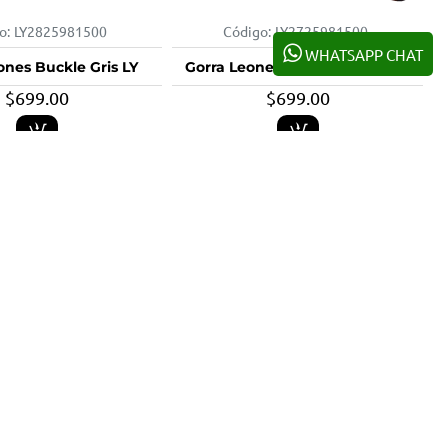
o:
LY2825981500
Código:
LY2725981500
WHATSAPP CHAT
ones Buckle Gris LY
Gorra Leones Buckle Marino LY
$699.00
$699.00
o:
LY3225981500
Código:
LY03301515
-25%