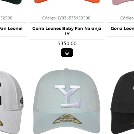
152500
Código:
LY036535153500
Código
Fan Leonel
Gorra Leones Baby Fan Naranja
Gorra Leo
LY
$350.00