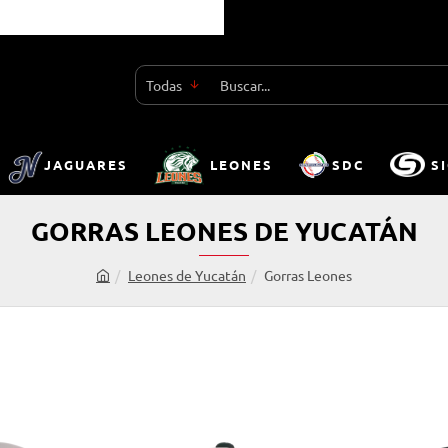
Todas
Buscar...
JAGUARES
LEONES
SDC
S
GORRAS LEONES DE YUCATÁN
Leones de Yucatán
Gorras Leones
h
o
m
e