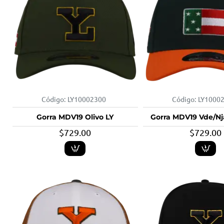
Código:
LY10002300
Código:
LY1000
Gorra MDV19 Olivo LY
Gorra MDV19 Vde/N
$729.00
$729.00