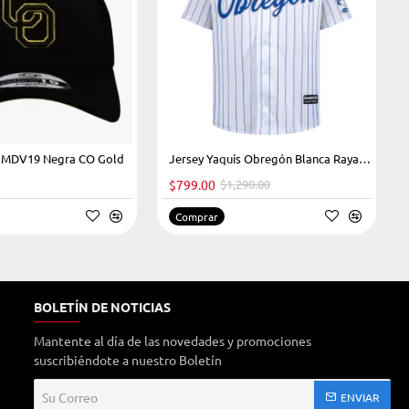
s MDV19 Negra CO Gold
Jersey Yaquis Obregón Blanca Rayada Caballero 22-23
HOT
$799.00
$1,290.00
-38%
Comprar
BOLETÍN DE NOTICIAS
Mantente al día de las novedades y promociones
suscribiéndote a nuestro Boletín
Su
ENVIAR
Correo