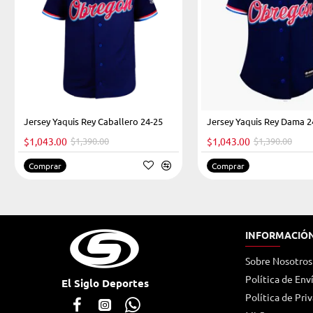
Jersey Yaquis Rey Caballero 24-25
Jersey Yaquis Rey Dama 2
HOT
$1,043.00
$1,390.00
$1,043.00
$1,390.00
-25%
Comprar
Comprar
INFORMACIÓ
Sobre Nosotros
Política de Env
El Siglo Deportes
Política de Pri