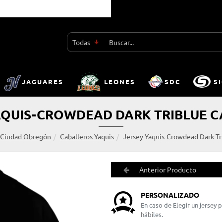
Todas
Buscar...
JAGUARES
LEONES
SDC
S
AQUIS-CROWDEAD DARK TRIBLUE 
 Ciudad Obregón
Caballeros Yaquis
Jersey Yaquis-Crowdead Dark Tr
Anterior Producto
PERSONALIZADO
En caso de Elegir un jersey
hábiles.