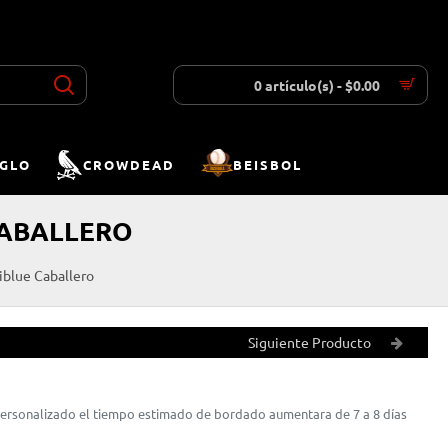
INICIAR SESIÓN
REGISTRAR
LISTA DESEOS
COMPARAR
0 artículo(s) - $0.00
IGLO
CROWDEAD
BEISBOL
CABALLERO
iblue Caballero
Siguiente Producto
 personalizado el tiempo estimado de bordado aumentara de 7 a 8 días