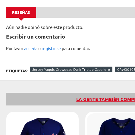
RESEÑAS
Aún nadie opinó sobre este producto.
Escribir un comentario
Por favor
acceda
o
regístrese
para comentar.
Jersey Yaquis-Crowdead Dark Triblue Caballero
CRW3010
ETIQUETAS:
LA GENTE TAMBIÉN COM