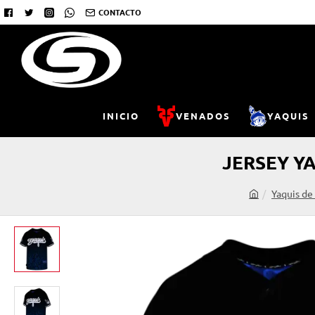
CONTACTO
INICIO
VENADOS
YAQUIS
JERSEY Y
Yaquis de
h
o
m
e