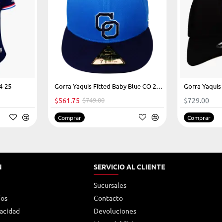
4-25
-25%
-25%
Gorra Yaquis Fitted Baby Blue CO 23-24
Gorra Yaqui
$561.75
$749.00
$729.00
Comprar
Comprar
N
SERVICIO AL CLIENTE
Sucursales
íos
Contacto
vacidad
Devoluciones