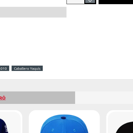
5010
Caballero Yaquis
PRÓ