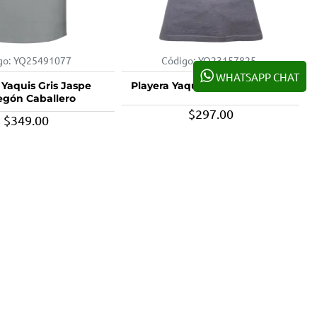
go:
YQ25491077
Código:
YQ23157825
WHATSAPP CHAT
 Yaquis Gris Jaspe
Playera Yaquis JP23 Gris Dama
gón Caballero
$297.00
$349.00