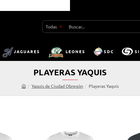
Todas
Buscar...
JAGUARES
LEONES
SDC
S
PLAYERAS YAQUIS
Yaquis de Ciudad Obregón
Playeras Yaquis
h
o
m
e