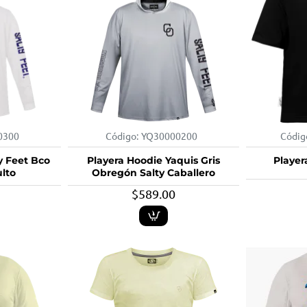
0300
Código:
YQ30000200
Códig
y Feet Bco
Playera Hoodie Yaquis Gris
Player
lto
Obregón Salty Caballero
$589.00