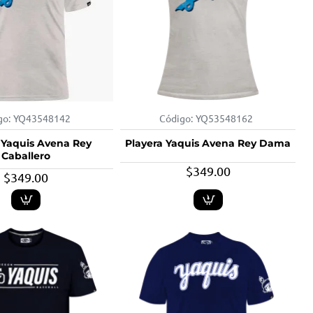
go:
YQ43548142
Código:
YQ53548162
 Yaquis Avena Rey
Playera Yaquis Avena Rey Dama
Caballero
$349.00
$349.00