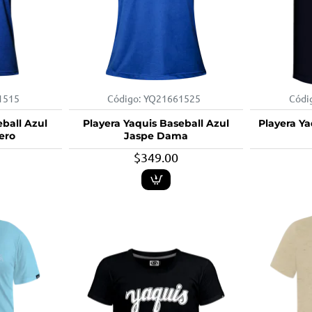
1515
Código:
YQ21661525
Códi
eball Azul
Playera Yaquis Baseball Azul
Playera Ya
ero
Jaspe Dama
$349.00