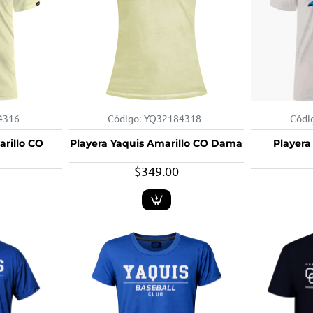
4316
Código:
YQ32184318
Códi
arillo CO
Playera Yaquis Amarillo CO Dama
Playera
$349.00