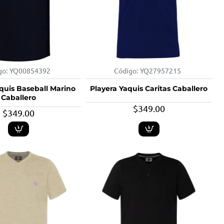
go:
YQ00854392
Código:
YQ27957215
quis Baseball Marino
Playera Yaquis Caritas Caballero
Caballero
$349.00
$349.00