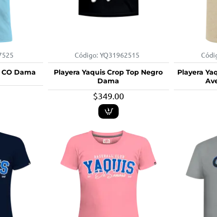
7525
Código:
YQ31962515
Códi
lo CO Dama
Playera Yaquis Crop Top Negro
Playera Ya
Dama
Av
$349.00