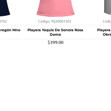
0702
Código:
YQ30001502
Códi
bregón Mno
Playera Yaquis De Sonora Rosa
Playera
Dama
Obre
$399.00