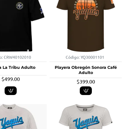
o:
CRW40102010
Código:
YQ30001101
a La Tribu Adulto
Playera Obregón Sonora Café
Adulto
$499.00
$399.00