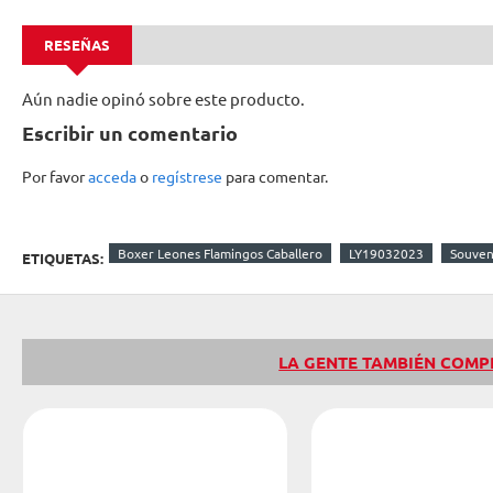
RESEÑAS
Aún nadie opinó sobre este producto.
Escribir un comentario
Por favor
acceda
o
regístrese
para comentar.
Boxer Leones Flamingos Caballero
LY19032023
Souven
ETIQUETAS:
LA GENTE TAMBIÉN COM