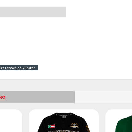
-15%
irs Leones de Yucatán
PRÓ