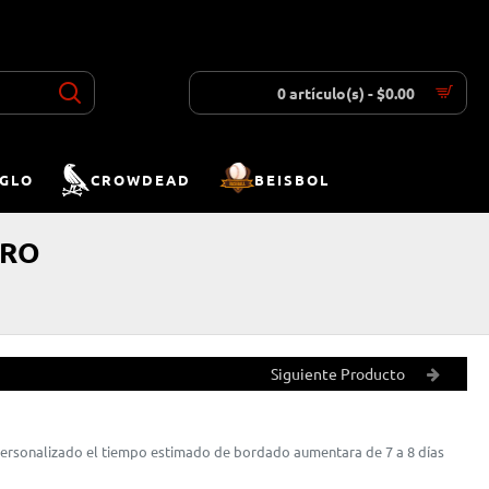
INICIAR SESIÓN
REGISTRAR
LISTA DESEOS
COMPARAR
0 artículo(s) - $0.00
IGLO
CROWDEAD
BEISBOL
ERO
Siguiente Producto
 personalizado el tiempo estimado de bordado aumentara de 7 a 8 días