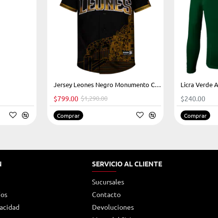
-38%
Jersey Leones Negro Monumento Caballero 2023
Licra Verde 
$799.00
$1,290.00
$240.00
Comprar
Comprar
N
SERVICIO AL CLIENTE
Sucursales
íos
Contacto
vacidad
Devoluciones