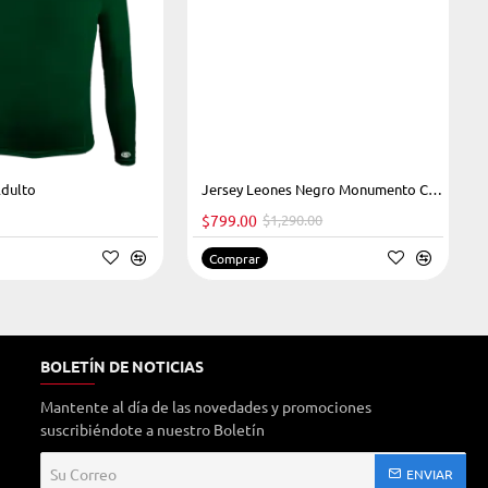
Adulto
-38%
Jersey Leones Negro Monumento Caballero 2023
$799.00
$1,290.00
Comprar
BOLETÍN DE NOTICIAS
Mantente al día de las novedades y promociones
suscribiéndote a nuestro Boletín
Su
ENVIAR
Correo