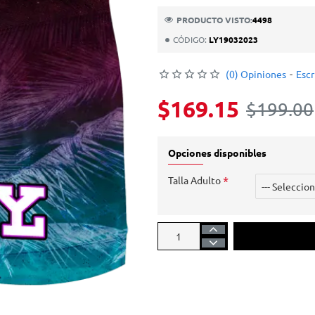
PRODUCTO VISTO:
4498
CÓDIGO:
LY19032023
(0) Opiniones
-
Escr
$169.15
$199.00
Opciones disponibles
Talla Adulto