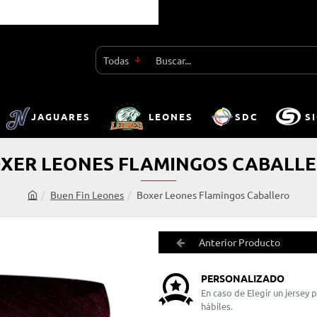
Todas
Buscar...
JAGUARES
LEONES
SDC
S
XER LEONES FLAMINGOS CABALL
Buen Fin Leones
Boxer Leones Flamingos Caballero
h
o
m
Anterior Producto
e
PERSONALIZADO
En caso de Elegir un jersey
hábiles.