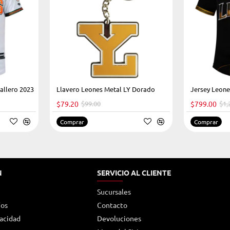
allero 2023
-38%
Llavero Leones Metal LY Dorado
-20%
$79.20
$99.00
$799.00
$1,
Comprar
Comprar
N
SERVICIO AL CLIENTE
Sucursales
íos
Contacto
vacidad
Devoluciones