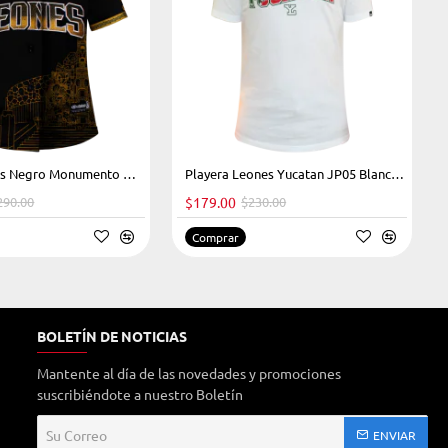
-38%
Jersey Leones Negro Monumento Dama 2023
-22%
Playera Leones Yucatan JP05 Blanco Caballero
290.00
$179.00
$230.00
Comprar
BOLETÍN DE NOTICIAS
Mantente al día de las novedades y promociones
suscribiéndote a nuestro Boletín
Su
ENVIAR
Correo