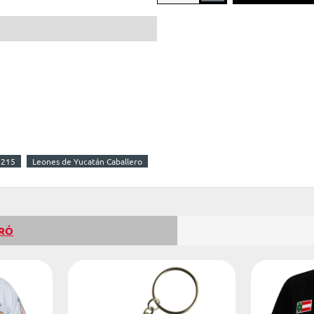
-38%
8215
Leones de Yucatán Caballero
PRÓ