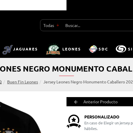
Todas
Buscar...
JAGUARES
LEONES
SDC
S
EONES NEGRO MONUMENTO CABAL
Buen Fin Leones
Jersey Leones Negro Monumento Caballero 20
h
o
m
Anterior Producto
e
PERSONALIZADO
En caso de Elegir un jersey
hábiles.