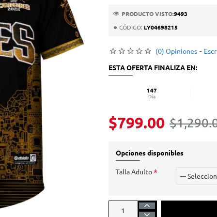
PRODUCTO VISTO:
9493
CÓDIGO:
LY04698215
(0) Opiniones
-
Escr
ESTA OFERTA FINALIZA EN:
147
Día
$799.00
$1,290.
Opciones disponibles
Talla Adulto