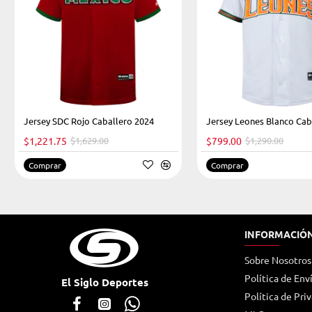
Jersey SDC Rojo Caballero 2024
Jersey Leones Blanco Cab
HOT
$1,221.75
$1,629.00
$799.00
$1,290.00
-25%
Comprar
Comprar
INFORMACIÓ
Sobre Nosotros
Política de Env
El Siglo Deportes
Política de Pri