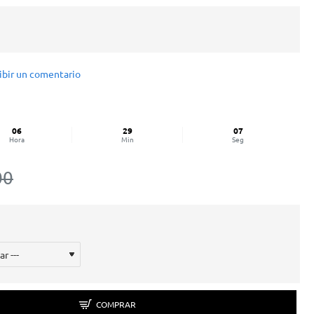
ibir un comentario
06
29
07
Hora
Min
Seg
00
COMPRAR