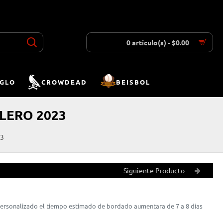
INICIAR SESIÓN
REGISTRAR
LISTA DESEOS
COMPARAR
0 artículo(s) - $0.00
IGLO
CROWDEAD
BEISBOL
LERO 2023
23
Siguiente Producto
 personalizado el tiempo estimado de bordado aumentara de 7 a 8 días