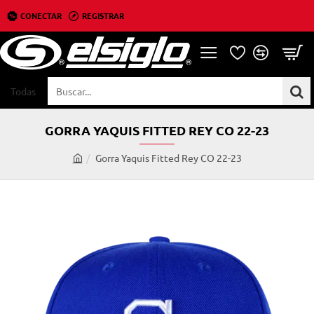
CONECTAR
REGISTRAR
Todas
Buscar...
GORRA YAQUIS FITTED REY CO 22-23
Gorra Yaquis Fitted Rey CO 22-23
h
o
m
e