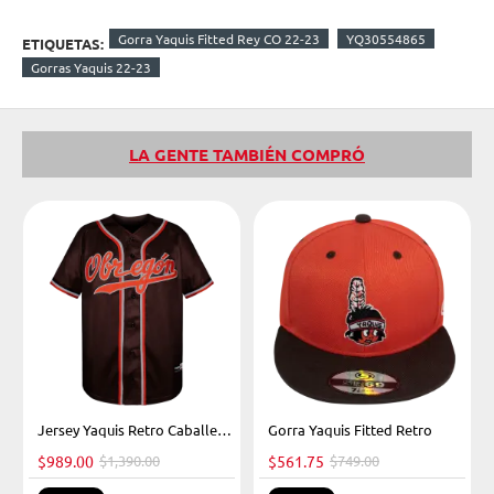
Gorra Yaquis Fitted Rey CO 22-23
YQ30554865
ETIQUETAS:
Gorras Yaquis 22-23
LA GENTE TAMBIÉN COMPRÓ
-29%
Jersey Yaquis Retro Caballero 23-24
Gorra Yaquis Fitted Retro
-25%
$989.00
$1,390.00
$561.75
$749.00