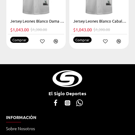
025
-25%
Jersey Leones Blanco Dama 2025
-25%
Jersey Leones Blanco Caballero 2025
$1,043.00
$1,390.00
$1,043.00
$1,390.00
Comprar
Comprar
El Siglo Deportes
INFORMACIÓN
Sobre Nosotros