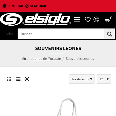
CONECTAR
REGISTRAR
Todas
Buscar...
SOUVENIRS LEONES
Leones de Yucatán
Souvenirs Leones
h
o
m
e