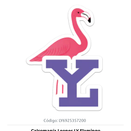
Código:
LY6925357200
Calcomanía Leones LY Flamingo