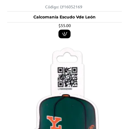
Código:
LY16052169
Calcomanía Escudo Vde León
$55.00