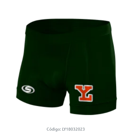
Código:
LY18032023
-15%