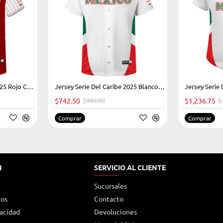
Jersey Serie Del Caribe 2025 Rojo Caballero
-25%
Jersey Serie Del Caribe 2025 Blanco Kids
HOT
$742.50
$990.00
$1,236.75
$
-25%
Comprar
Comprar
N
SERVICIO AL CLIENTE
Sucursales
íos
Contacto
vacidad
Devoluciones