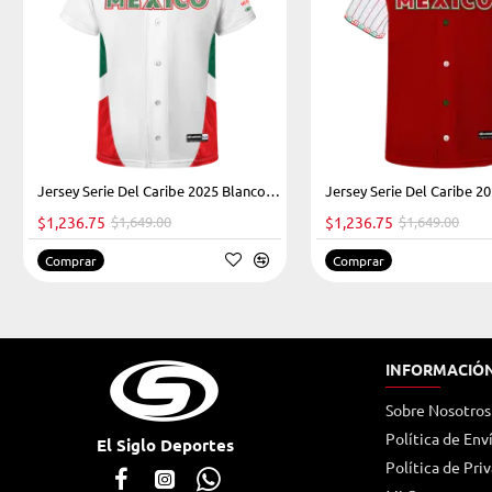
Jersey Serie Del Caribe 2025 Blanco Caballero
HOT
$1,236.75
$1,649.00
$1,236.75
$1,649.00
-25%
Comprar
Comprar
INFORMACIÓ
Sobre Nosotros
Política de Env
El Siglo Deportes
Política de Pri