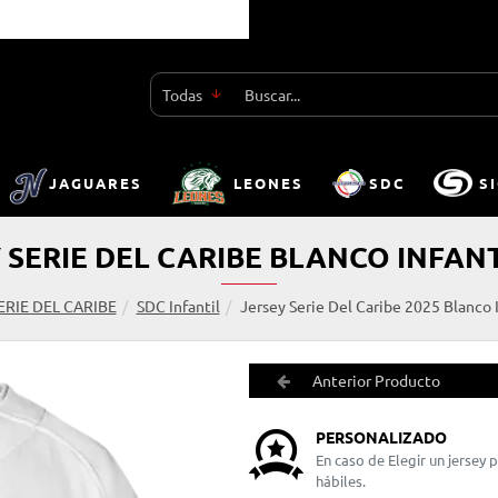
Todas
Buscar...
JAGUARES
LEONES
SDC
S
 SERIE DEL CARIBE BLANCO INFANT
ERIE DEL CARIBE
SDC Infantil
Jersey Serie Del Caribe 2025 Blanco I
Anterior Producto
PERSONALIZADO
En caso de Elegir un jersey
hábiles.