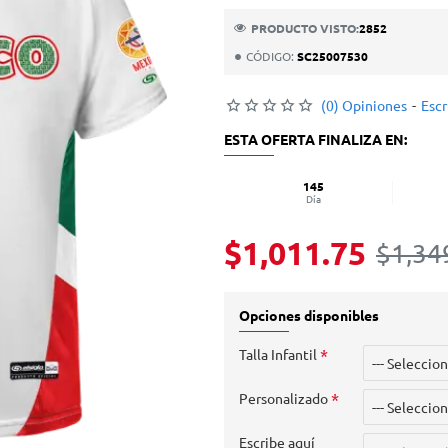
PRODUCTO VISTO:
2852
CÓDIGO:
SC25007530
(0) Opiniones
-
Escr
ESTA OFERTA FINALIZA EN:
145
Día
$1,011.75
$1,34
Opciones disponibles
Talla Infantil
Personalizado
Escribe aquí