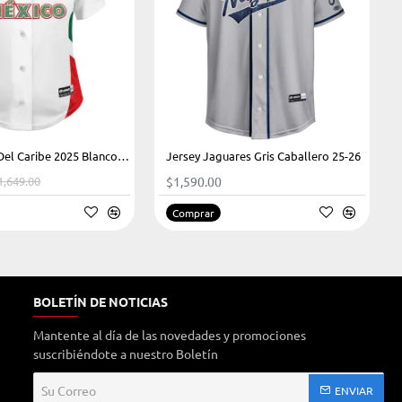
Jersey Serie Del Caribe 2025 Blanco Dama
Jersey Jaguares Gris Caballero 25-26
HOT
HOT
1,649.00
$1,590.00
-25%
Comprar
BOLETÍN DE NOTICIAS
Mantente al día de las novedades y promociones
suscribiéndote a nuestro Boletín
Su
ENVIAR
Correo