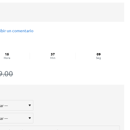
ibir un comentario
15
37
09
Hora
Min
Seg
9.00