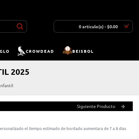
INICIAR SESIÓN
REGISTRAR
LISTA DESEOS
COMPARAR
0 artículo(s) - $0.00
IGLO
CROWDEAD
BEISBOL
IL 2025
nfantil
Siguiente Producto
 personalizado el tiempo estimado de bordado aumentara de 7 a 8 días