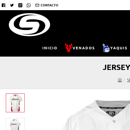
CONTACTO
INICIO
VENADOS
YAQUIS
JERSEY
S
h
o
m
e