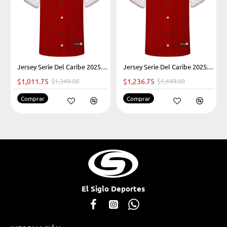
eige Dama
-25%
Jersey Serie Del Caribe 2025 Rojo Infantil
-25%
Jersey Serie Del Caribe 2025 Rojo Caballero
$1,011.75
$1,349.00
$1,236.75
$1,649.00
Comprar
Comprar
El Siglo Deportes